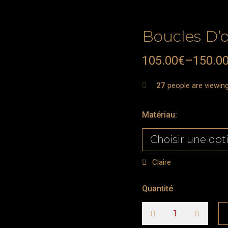
Boucles D’
105.00
€
–
150.0
27
people are viewing
Matériau
:
Claire
Quantité