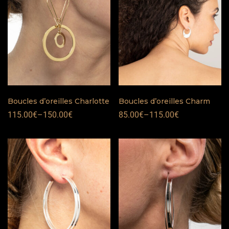
Boucles d’oreilles Charlotte
Boucles d’oreilles Charm
115.00
€
–
150.00
€
85.00
€
–
115.00
€