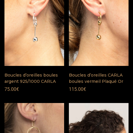
Boucles d’oreilles boules
Boucles d’oreilles CARLA
argent 925/1000 CARLA
boules vermeil Plaqué Or
75.00
€
115.00
€