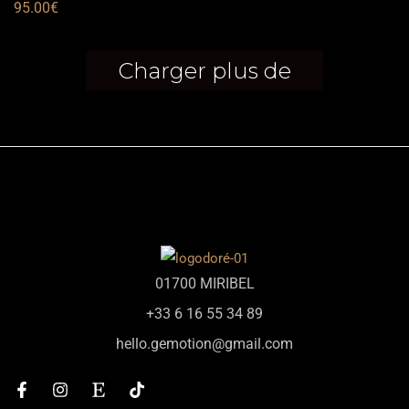
Plaqué Or
95.00
€
Charger plus de
01700 MIRIBEL
+33 6 16 55 34 89
hello.gemotion@gmail.com