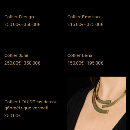
Collier Design
Collier Emotion
250.00
€
–
350.00
€
215.00
€
–
325.00
€
Collier Julie
Collier Léna
250.00
€
–
350.00
€
150.00
€
–
195.00
€
Collier LOUISE ras de cou
géométrique vermeil
350.00
€