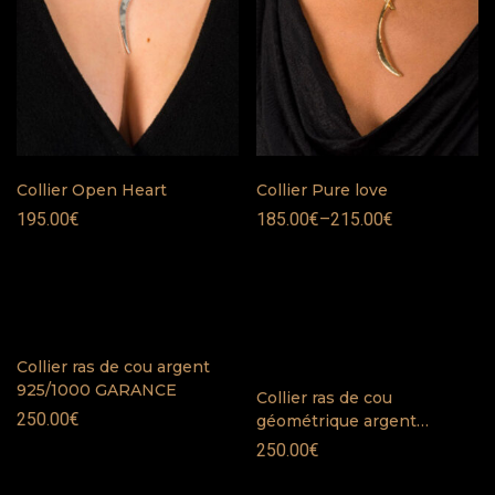
Collier Open Heart
Collier Pure love
195.00
€
185.00
€
–
215.00
€
Collier ras de cou argent
925/1000 GARANCE
Collier ras de cou
250.00
€
géométrique argent
925/1000 LOUISE
250.00
€