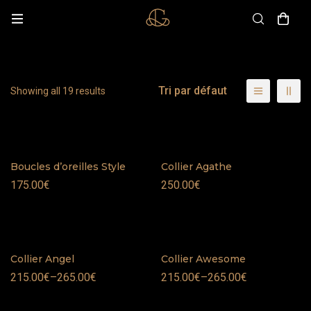
Tri par défaut
Showing all 19 results
Boucles d’oreilles Style
Collier Agathe
175.00
€
250.00
€
Collier Angel
Collier Awesome
215.00
€
–
265.00
€
215.00
€
–
265.00
€