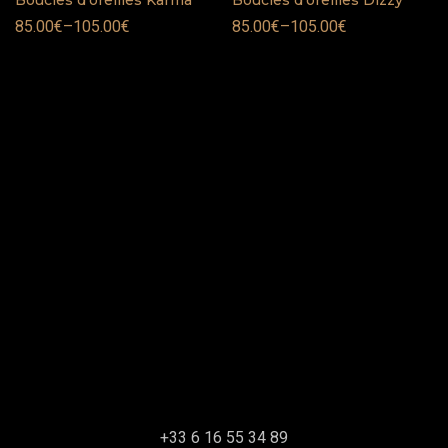
Boucles d’oreilles Karma
Boucles d’oreilles Dizzy
85.00
€
–
105.00
€
85.00
€
–
105.00
€
+33 6 16 55 34 89