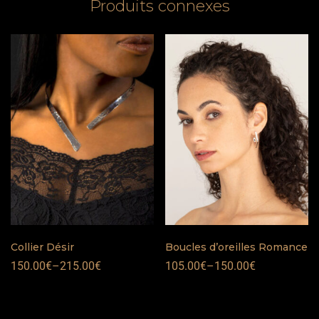
Produits connexes
Collier Désir
Boucles d’oreilles Romance
150.00
€
–
215.00
€
105.00
€
–
150.00
€